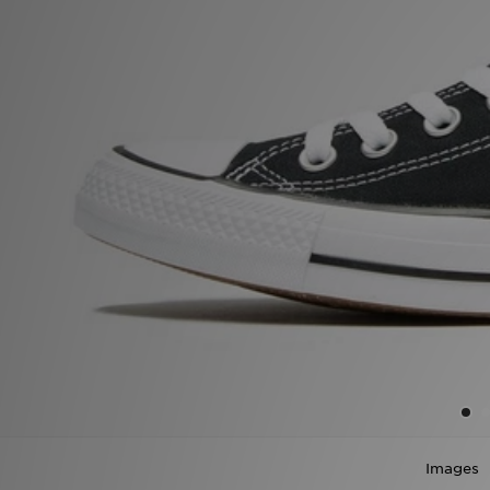
Sport
Lade Die APP
Geschenkkarte
Filialfinder
Mein JD
Meine Nachrichten
Bestellverfolgung
Hilfe & Kontakt
Trending Styles
Images