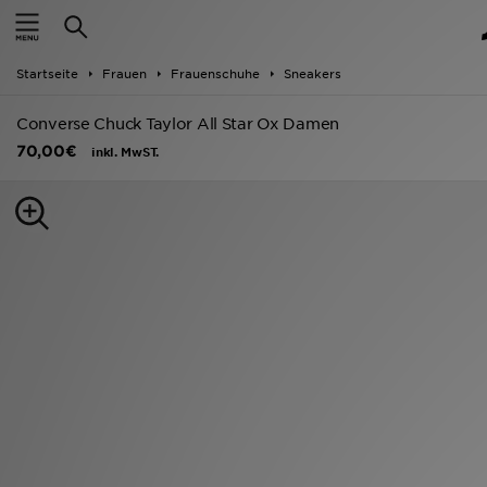
Startseite
Startseite
Frauen
Frauenschuhe
Sneakers
ANGEBOTE
Converse Chuck Taylor All Star Ox Damen
Marken
70,00€
inkl. MwST.
Neuheiten
Herren
Damen
Kinder
Bestsellers
JD Exklusives
Fußball