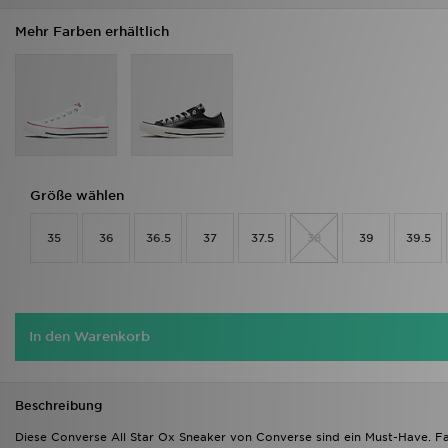
Mehr Farben erhältlich
Größe wählen
35
36
36.5
37
37.5
38
39
39.5
In den Warenkorb
Beschreibung
Diese Converse All Star Ox Sneaker von Converse sind ein Must-Have. Fa