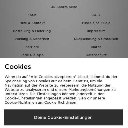
JD Sports Seite
FAQs
AGB
Hilfe & Kontakt
Finde eine Filiale
Bestellung & Lieferung
Impressum
Zahlung & Sicherheit
Rücksendung & Umtausch
Karriere
Klarna
Lade Die App
Datenschutz
Cookies
Cookies Einstellungen
Cookies
Partnerprogramm
Wenn du auf "Alle Cookies akzeptieren" klickst, stimmst du der
Speicherung von Cookies auf deinem Gerät zu, um die
Navigation auf der Website zu verbessern, die Nutzung der
Website zu analysieren und unsere Marketingbemühungen zu
unterstützen. Die Einstellungen können jederzeit in den
Cookie-Einstellungen angepasst werden. Sieh dir unsere
Cookie-Richtlinien an.
Cookie Richtlinien
Lieferung Nach
Deine Cookie-Einstellungen
Österreich