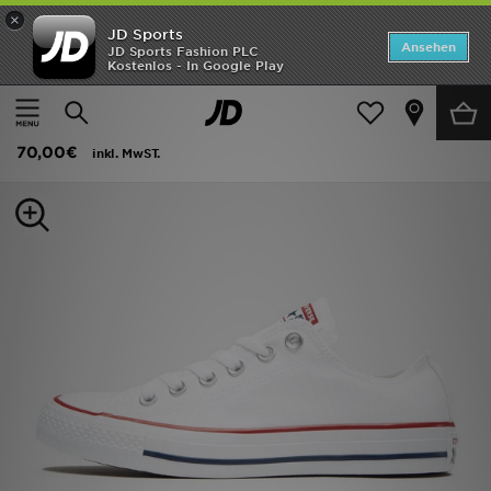
×
JD Sports
Startseite
Ansehen
JD Sports Fashion PLC
Kostenlos - In Google Play
Startseite
Frauen
Frauenschuhe
Sneakers
ANGEBOTE
Converse Chuck Taylor All Star Ox Damen
Marken
70,00€
inkl. MwST.
Neuheiten
Herren
Damen
Kinder
Bestsellers
JD Exklusives
Fußball