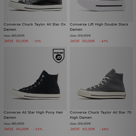
Converse Chuck Taylor All Star Ox
Converse Lift High Double Stack
Damen
Damen
80,00€
95,00€
War
War
Jetzt
Jetzt
55,00€
50,00€
- 31%
- 47%
Converse All Star High Pony Hair
Converse Chuck Taylor All Star 70
Damen
High Damen
85,00€
95,00€
War
War
Jetzt
Jetzt
40,00€
40,00€
- 53%
- 58%