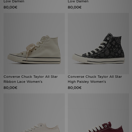
Low Damen
Low Damen
80,00€
80,00€
Sport
Lade Die APP
Geschenkkarte
Filialfinder
Mein JD
Converse Chuck Taylor All Star
Converse Chuck Taylor All Star
Meine Nachrichten
Ribbon Lace Women's
High Paisley Women's
80,00€
80,00€
Bestellverfolgung
Hilfe & Kontakt
Trending Styles