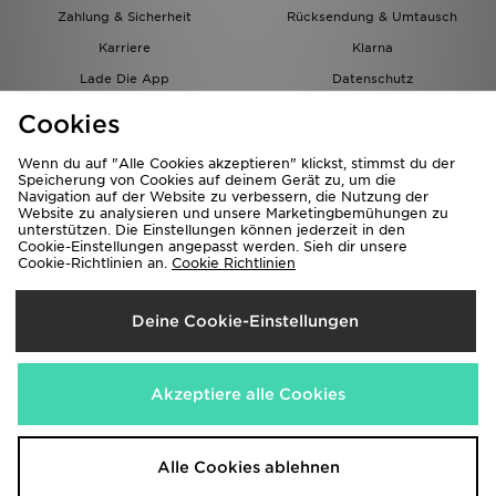
Zahlung & Sicherheit
Rücksendung & Umtausch
Karriere
Klarna
Lade Die App
Datenschutz
Cookies
Cookies Einstellungen
Cookies
Partnerprogramm
Wenn du auf "Alle Cookies akzeptieren" klickst, stimmst du der
Speicherung von Cookies auf deinem Gerät zu, um die
Navigation auf der Website zu verbessern, die Nutzung der
Website zu analysieren und unsere Marketingbemühungen zu
unterstützen. Die Einstellungen können jederzeit in den
Cookie-Einstellungen angepasst werden. Sieh dir unsere
Cookie-Richtlinien an.
Cookie Richtlinien
Lieferung Nach
Deine Cookie-Einstellungen
Österreich
Wir akzeptieren folgende Zahlungsmethoden
Akzeptiere alle Cookies
Corporate Website
www.jdplc.com
Alle Cookies ablehnen
Copyright © 2026 JD Sports Alle Rechte vorbehalten