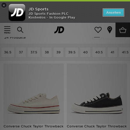
×
JD Sports
Startseite
Ansehen
JD Sports Fashion PLC
Kostenlos - In Google Play
Startseite
Frauen
Frauenschuhe
Sneakers
ANGEBOTE
Frauen - Converse Sneakers
verfeinern
Marken
24 Produkte
Neuheiten
36.5
37
37.5
38
39
39.5
40
40.5
41
41.5
Herren
Damen
Kinder
Bestsellers
JD Exklusives
Converse Chuck Taylor Throwback
Converse Chuck Taylor Throwback
Fußball